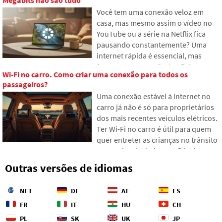
como funciona um moderno
Você tem uma conexão veloz em
adaptador powerline, por que ele
casa, mas mesmo assim o vídeo no
lida bem com transmissões em 4K e
YouTube ou a série na Netflix fica
jogos, e no que prestar atenção em
pausando constantemente? Uma
instalações elétricas antigas de
internet rápida é essencial, mas
alumínio.
frequentemente não é suficiente
Wi-Fi no carro. Como criar uma conexão para todos os
para assistir vídeos com fluidez. O
passageiros?
problema costuma ser o cache vazio,
Uma conexão estável à internet no
que não consegue fornecer dados
carro já não é só para proprietários
ao seu dispositivo suficientemente
dos mais recentes veículos elétricos.
rápido. Veja como encontrar os
Ter Wi-Fi no carro é útil para quem
pontos fracos na sua rede e o que
quer entreter as crianças no trânsito
fazer quando a teoria do provedor
ou precisa de dados confiáveis para
não bate com a prática.
navegação. Existem várias maneiras
Outras versões de idiomas
de criar uma rede mesmo em carros
mais antigos. Vamos mostrar como
NET
DE
AT
ES
configurar tudo e qual opção
poupará mais nervos e dinheiro com
FR
IT
HU
CH
dados transferidos.
PL
SK
UK
JP