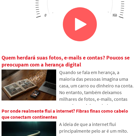
Quem herdará suas fotos, e-mails e contas? Poucos se
preocupam com a herança digital
Quando se fala em herança, a
maioria das pessoas imagina uma
casa, um carro ou dinheiro na conta.
No entanto, também deixamos
milhares de fotos, e-mails, contas
em redes sociais ou dados
Por onde realmente flui a internet? Fibras finas como cabelo
armazenados na nuvem. O que
que conectam continentes
acontecerá com eles após a morte e
A ideia de que a internet flui
quem terá acesso? No artigo,
principalmente pelo ar é um mito.
examinamos como funciona a