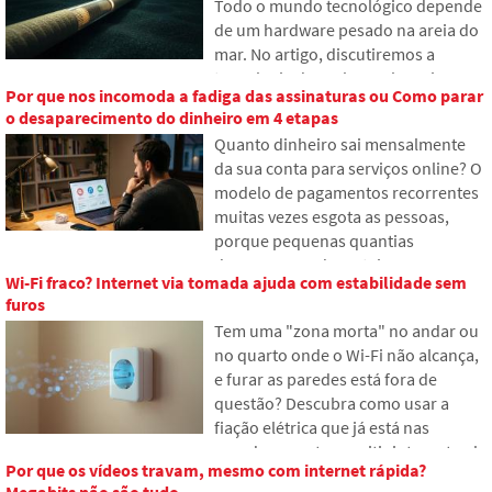
Todo o mundo tecnológico depende
herança digital, por que os
de um hardware pesado na areia do
familiares podem ter problemas com
mar. No artigo, discutiremos a
os dados e como organizar sua
tecnologia dos cabos submarinos.
presença online já hoje.
Por que nos incomoda a fadiga das assinaturas ou Como parar
Você descobrirá como funcionam as
o desaparecimento do dinheiro em 4 etapas
fibras ópticas, o que envolve sua
Quanto dinheiro sai mensalmente
instalação a partir de navios e como
da sua conta para serviços online? O
as profundezas dos oceanos se
modelo de pagamentos recorrentes
tornaram um campo de batalha
muitas vezes esgota as pessoas,
geopolítico.
porque pequenas quantias
desaparecem da carteira,
Wi-Fi fraco? Internet via tomada ajuda com estabilidade sem
acumulando-se em valores
furos
inesperadamente altos. No texto,
Tem uma "zona morta" no andar ou
baseamo-nos em dados recentes de
no quarto onde o Wi-Fi não alcança,
2026, mostramos a enorme
e furar as paredes está fora de
diferença entre nossas estimativas e
questão? Descubra como usar a
a realidade e oferecemos quatro
fiação elétrica que já está nas
passos concretos para ter um pouco
paredes para transmitir internet pela
mais de controle sobre suas
Por que os vídeos travam, mesmo com internet rápida?
rede elétrica. No artigo, mostramos
despesas.
Megabits não são tudo