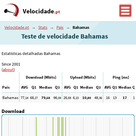
Velocidade
.pt
Velocidade.pt
→
Stats
→
País
→
Bahamas
Teste de velocidade Bahamas
Estatísticas detalhadas Bahamas
Since 2001
(
about
)
Download (Mbits)
Upload (Mbits)
Ping (ms)
País
AVG
Q1
Median
Q3
AVG
Q1
Median
Q3
AVG
Q1
Median
Q
Bahamas
77
68
79
96
26
6
10
48
16
13
17
1
,14
,27
,68
,04
,59
,23
,80
,36
Download