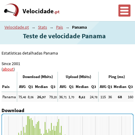
Velocidade
.pt
Velocidade.pt
→
Stats
→
País
→
Panama
Teste de velocidade Panama
Estatísticas detalhadas Panama
Since 2001
(
about
)
Download (Mbits)
Upload (Mbits)
Ping (ms)
País
AVG
Q1
Median
Q3
AVG
Q1
Median
Q3
AVG
Q1
Median
Q3
Panama
75
8
26
79
36
1
8
24
115
36
68
160
,48
,06
,97
,20
,71
,70
,62
,78
Download