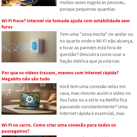
muitas vezes esgota as pessoas,
geopolítico.
porque pequenas quantias
desaparecem da carteira,
Wi-Fi fraco? Internet via tomada ajuda com estabilidade sem
acumulando-se em valores
furos
inesperadamente altos. No texto,
Tem uma "zona morta" no andar ou
baseamo-nos em dados recentes de
no quarto onde o Wi-Fi não alcança,
2026, mostramos a enorme
e furar as paredes está fora de
diferença entre nossas estimativas e
questão? Descubra como usar a
a realidade e oferecemos quatro
fiação elétrica que já está nas
passos concretos para ter um pouco
paredes para transmitir internet pela
mais de controle sobre suas
Por que os vídeos travam, mesmo com internet rápida?
rede elétrica. No artigo, mostramos
despesas.
Megabits não são tudo
como funciona um moderno
Você tem uma conexão veloz em
adaptador powerline, por que ele
casa, mas mesmo assim o vídeo no
lida bem com transmissões em 4K e
YouTube ou a série na Netflix fica
jogos, e no que prestar atenção em
pausando constantemente? Uma
instalações elétricas antigas de
internet rápida é essencial, mas
alumínio.
frequentemente não é suficiente
Wi-Fi no carro. Como criar uma conexão para todos os
para assistir vídeos com fluidez. O
passageiros?
problema costuma ser o cache vazio,