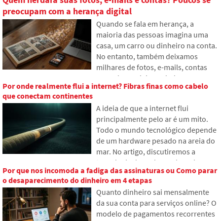
preocupam com a herança digital
Quando se fala em herança, a
maioria das pessoas imagina uma
casa, um carro ou dinheiro na conta.
No entanto, também deixamos
milhares de fotos, e-mails, contas
em redes sociais ou dados
Por onde realmente flui a internet? Fibras finas como cabelo
armazenados na nuvem. O que
que conectam continentes
acontecerá com eles após a morte e
A ideia de que a internet flui
quem terá acesso? No artigo,
principalmente pelo ar é um mito.
examinamos como funciona a
Todo o mundo tecnológico depende
herança digital, por que os
de um hardware pesado na areia do
familiares podem ter problemas com
mar. No artigo, discutiremos a
os dados e como organizar sua
tecnologia dos cabos submarinos.
presença online já hoje.
Por que nos incomoda a fadiga das assinaturas ou Como parar
Você descobrirá como funcionam as
o desaparecimento do dinheiro em 4 etapas
fibras ópticas, o que envolve sua
Quanto dinheiro sai mensalmente
instalação a partir de navios e como
da sua conta para serviços online? O
as profundezas dos oceanos se
modelo de pagamentos recorrentes
tornaram um campo de batalha