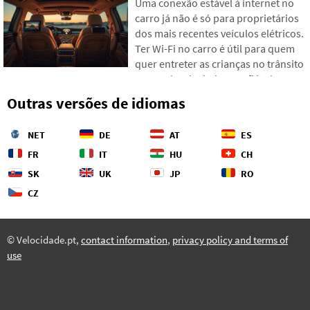
Uma conexão estável à internet no
que não consegue fornecer dados
carro já não é só para proprietários
ao seu dispositivo suficientemente
dos mais recentes veículos elétricos.
rápido. Veja como encontrar os
Ter Wi-Fi no carro é útil para quem
pontos fracos na sua rede e o que
quer entreter as crianças no trânsito
fazer quando a teoria do provedor
ou precisa de dados confiáveis para
não bate com a prática.
navegação. Existem várias maneiras
Outras versões de idiomas
de criar uma rede mesmo em carros
mais antigos. Vamos mostrar como
NET
DE
AT
ES
configurar tudo e qual opção
poupará mais nervos e dinheiro com
FR
IT
HU
CH
dados transferidos.
SK
UK
JP
RO
CZ
© Velocidade.pt,
contact information
,
privacy policy and terms of
use