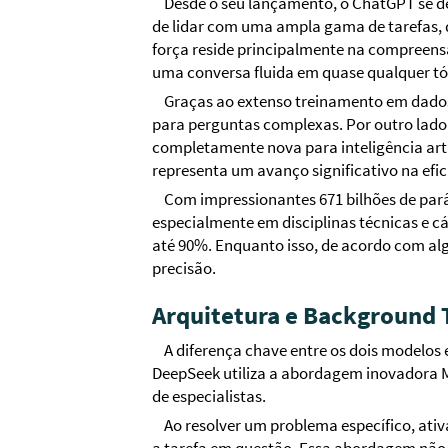
Desde o seu lançamento, o ChatGPT se de
de lidar com uma ampla gama de tarefas, d
força reside principalmente na compreens
uma conversa fluida em quase qualquer tó
Graças ao extenso treinamento em dados 
para perguntas complexas. Por outro lad
completamente nova para inteligência artif
representa um avanço significativo na ef
Com impressionantes 671 bilhões de parâ
especialmente em disciplinas técnicas e 
até 90%. Enquanto isso, de acordo com al
precisão.
Arquitetura e Background 
A diferença chave entre os dois modelos
DeepSeek utiliza a abordagem inovadora 
de especialistas.
Ao resolver um problema específico, ati