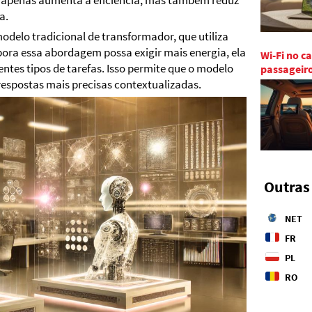
 apenas aumenta a eficiência, mas também reduz
a.
odelo tradicional de transformador, que utiliza
ora essa abordagem possa exigir mais energia, ela
Wi-Fi no c
tes tipos de tarefas. Isso permite que o modelo
passageir
espostas mais precisas contextualizadas.
Outras
NET
FR
PL
RO