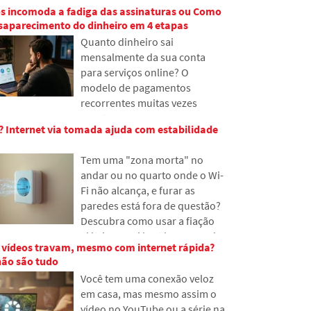
problemas com os dados e
os incomoda a fadiga das assinaturas ou Como
tecnologia dos cabos
como organizar sua presença
saparecimento do dinheiro em 4 etapas
submarinos. Você descobrirá
online já hoje.
Quanto dinheiro sai
como funcionam as fibras
mensalmente da sua conta
ópticas, o que envolve sua
para serviços online? O
instalação a partir de navios e
modelo de pagamentos
como as profundezas dos
recorrentes muitas vezes
oceanos se tornaram um
esgota as pessoas, porque
campo de batalha geopolítico.
o? Internet via tomada ajuda com estabilidade
pequenas quantias
desaparecem da carteira,
Tem uma "zona morta" no
acumulando-se em valores
andar ou no quarto onde o Wi-
inesperadamente altos. No
Fi não alcança, e furar as
texto, baseamo-nos em dados
paredes está fora de questão?
recentes de 2026, mostramos a
Descubra como usar a fiação
enorme diferença entre nossas
elétrica que já está nas paredes
estimativas e a realidade e
 vídeos travam, mesmo com internet rápida?
para transmitir internet pela
oferecemos quatro passos
não são tudo
rede elétrica. No artigo,
concretos para ter um pouco
Você tem uma conexão veloz
mostramos como funciona um
mais de controle sobre suas
em casa, mas mesmo assim o
moderno adaptador
despesas.
vídeo no YouTube ou a série na