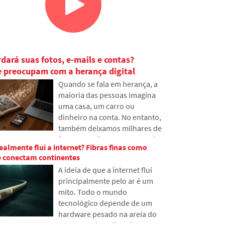
ará suas fotos, e-mails e contas?
e preocupam com a herança digital
Quando se fala em herança, a
maioria das pessoas imagina
uma casa, um carro ou
dinheiro na conta. No entanto,
também deixamos milhares de
fotos, e-mails, contas em redes
ealmente flui a internet? Fibras finas como
sociais ou dados armazenados
e conectam continentes
na nuvem. O que acontecerá
A ideia de que a internet flui
com eles após a morte e quem
principalmente pelo ar é um
terá acesso? No artigo,
mito. Todo o mundo
examinamos como funciona a
tecnológico depende de um
herança digital, por que os
hardware pesado na areia do
familiares podem ter
mar. No artigo, discutiremos a