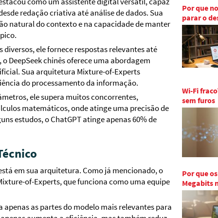
stacou como um assistente digital versátil, capaz
Por que n
esde redação criativa até análise de dados. Sua
parar o de
ão natural do contexto e na capacidade de manter
pico.
diversos, ele fornece respostas relevantes até
o, o DeepSeek chinês oferece uma abordagem
icial. Sua arquitetura Mixture-of-Experts
iciência do processamento da informação.
Wi-Fi frac
metros, ele supera muitos concorrentes,
sem furos
cálculos matemáticos, onde atinge uma precisão de
guns estudos, o ChatGPT atinge apenas 60% de
Técnico
 está em sua arquitetura. Como já mencionado, o
Por que os
Mixture-of-Experts, que funciona como uma equipe
Megabits 
va apenas as partes do modelo mais relevantes para