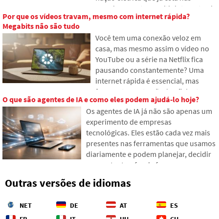
passos concretos para ter um pouco
paredes para transmitir internet pela
mais de controle sobre suas
Por que os vídeos travam, mesmo com internet rápida?
rede elétrica. No artigo, mostramos
despesas.
Megabits não são tudo
como funciona um moderno
Você tem uma conexão veloz em
adaptador powerline, por que ele
casa, mas mesmo assim o vídeo no
lida bem com transmissões em 4K e
YouTube ou a série na Netflix fica
jogos, e no que prestar atenção em
pausando constantemente? Uma
instalações elétricas antigas de
internet rápida é essencial, mas
alumínio.
frequentemente não é suficiente
O que são agentes de IA e como eles podem ajudá-lo hoje?
para assistir vídeos com fluidez. O
Os agentes de IA já não são apenas um
problema costuma ser o cache vazio,
experimento de empresas
que não consegue fornecer dados
tecnológicas. Eles estão cada vez mais
ao seu dispositivo suficientemente
presentes nas ferramentas que usamos
rápido. Veja como encontrar os
diariamente e podem planejar, decidir
pontos fracos na sua rede e o que
e executar tarefas de forma
fazer quando a teoria do provedor
independente. Explicamos o que é um
não bate com a prática.
Outras versões de idiomas
agente de IA, como ele difere de um
chatbot comum e onde ele pode
NET
DE
AT
ES
realmente economizar seu tempo e
energia.