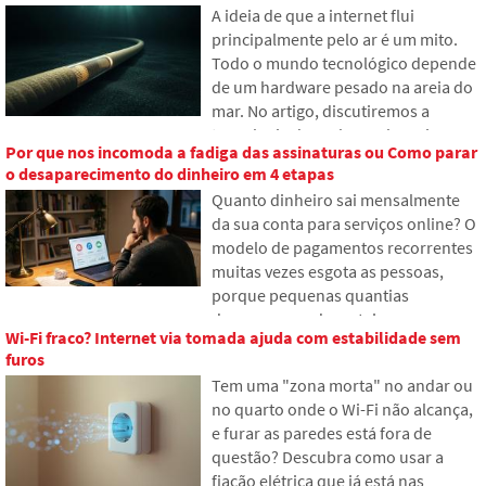
A ideia de que a internet flui
quem terá acesso? No artigo,
principalmente pelo ar é um mito.
examinamos como funciona a
Todo o mundo tecnológico depende
herança digital, por que os
de um hardware pesado na areia do
familiares podem ter problemas com
mar. No artigo, discutiremos a
os dados e como organizar sua
tecnologia dos cabos submarinos.
presença online já hoje.
Por que nos incomoda a fadiga das assinaturas ou Como parar
Você descobrirá como funcionam as
o desaparecimento do dinheiro em 4 etapas
fibras ópticas, o que envolve sua
Quanto dinheiro sai mensalmente
instalação a partir de navios e como
da sua conta para serviços online? O
as profundezas dos oceanos se
modelo de pagamentos recorrentes
tornaram um campo de batalha
muitas vezes esgota as pessoas,
geopolítico.
porque pequenas quantias
desaparecem da carteira,
Wi-Fi fraco? Internet via tomada ajuda com estabilidade sem
acumulando-se em valores
furos
inesperadamente altos. No texto,
Tem uma "zona morta" no andar ou
baseamo-nos em dados recentes de
no quarto onde o Wi-Fi não alcança,
2026, mostramos a enorme
e furar as paredes está fora de
diferença entre nossas estimativas e
questão? Descubra como usar a
a realidade e oferecemos quatro
fiação elétrica que já está nas