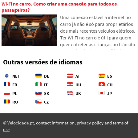
Wi-Fi no carro. Como criar uma conexão para todos os
para assistir vídeos com fluidez. O
passageiros?
problema costuma ser o cache vazio,
Uma conexão estável à internet no
que não consegue fornecer dados
carro já não é só para proprietários
ao seu dispositivo suficientemente
dos mais recentes veículos elétricos.
rápido. Veja como encontrar os
Ter Wi-Fi no carro é útil para quem
pontos fracos na sua rede e o que
quer entreter as crianças no trânsito
fazer quando a teoria do provedor
ou precisa de dados confiáveis para
não bate com a prática.
navegação. Existem várias maneiras
Outras versões de idiomas
de criar uma rede mesmo em carros
mais antigos. Vamos mostrar como
NET
DE
AT
ES
configurar tudo e qual opção
poupará mais nervos e dinheiro com
FR
IT
HU
CH
dados transferidos.
PL
SK
UK
JP
RO
CZ
© Velocidade.pt,
contact information
,
privacy policy and terms of
use