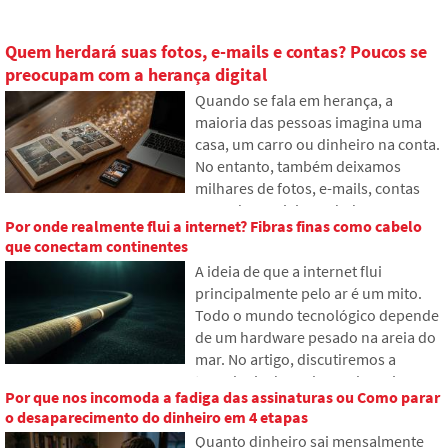
Quem herdará suas fotos, e-mails e contas? Poucos se
preocupam com a herança digital
Quando se fala em herança, a
maioria das pessoas imagina uma
casa, um carro ou dinheiro na conta.
No entanto, também deixamos
milhares de fotos, e-mails, contas
em redes sociais ou dados
Por onde realmente flui a internet? Fibras finas como cabelo
armazenados na nuvem. O que
que conectam continentes
acontecerá com eles após a morte e
A ideia de que a internet flui
quem terá acesso? No artigo,
principalmente pelo ar é um mito.
examinamos como funciona a
Todo o mundo tecnológico depende
herança digital, por que os
de um hardware pesado na areia do
familiares podem ter problemas com
mar. No artigo, discutiremos a
os dados e como organizar sua
tecnologia dos cabos submarinos.
presença online já hoje.
Por que nos incomoda a fadiga das assinaturas ou Como parar
Você descobrirá como funcionam as
o desaparecimento do dinheiro em 4 etapas
fibras ópticas, o que envolve sua
Quanto dinheiro sai mensalmente
instalação a partir de navios e como