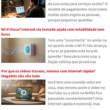
da sua conta para serviços online? O
as profundezas dos oceanos se
modelo de pagamentos recorrentes
tornaram um campo de batalha
muitas vezes esgota as pessoas,
geopolítico.
porque pequenas quantias
desaparecem da carteira,
Wi-Fi fraco? Internet via tomada ajuda com estabilidade sem
acumulando-se em valores
furos
inesperadamente altos. No texto,
Tem uma "zona morta" no andar ou
baseamo-nos em dados recentes de
no quarto onde o Wi-Fi não alcança,
2026, mostramos a enorme
e furar as paredes está fora de
diferença entre nossas estimativas e
questão? Descubra como usar a
a realidade e oferecemos quatro
fiação elétrica que já está nas
passos concretos para ter um pouco
paredes para transmitir internet pela
mais de controle sobre suas
Por que os vídeos travam, mesmo com internet rápida?
rede elétrica. No artigo, mostramos
despesas.
Megabits não são tudo
como funciona um moderno
Você tem uma conexão veloz em
adaptador powerline, por que ele
casa, mas mesmo assim o vídeo no
lida bem com transmissões em 4K e
YouTube ou a série na Netflix fica
jogos, e no que prestar atenção em
pausando constantemente? Uma
instalações elétricas antigas de
internet rápida é essencial, mas
alumínio.
frequentemente não é suficiente