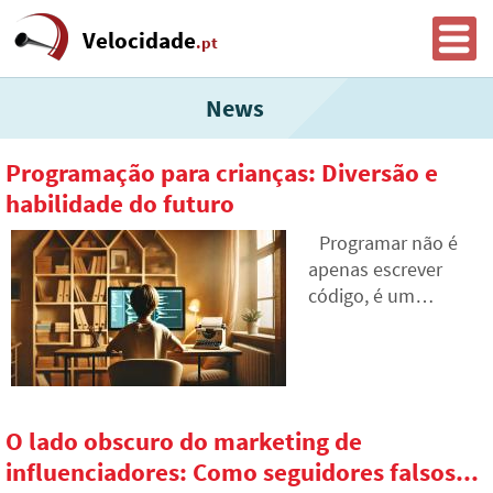
Velocidade
.pt
News
Programação para crianças: Diversão e
habilidade do futuro
Programar não é
apenas escrever
código, é um
caminho para
desenvolver o
raciocínio lógico e a
criatividade.
Descubra como
O lado obscuro do marketing de
introduzir o mundo
influenciadores: Como seguidores falsos...
da programação às